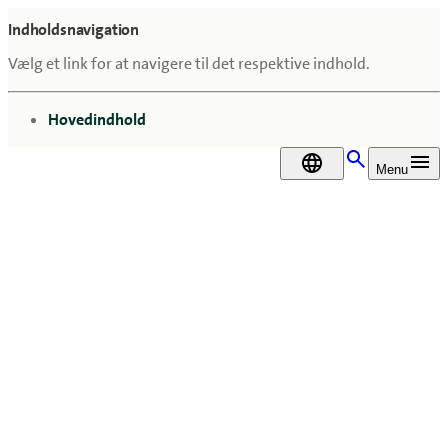
Indholdsnavigation
Vælg et link for at navigere til det respektive indhold.
gå til
Hovedindhold
DA
Menu