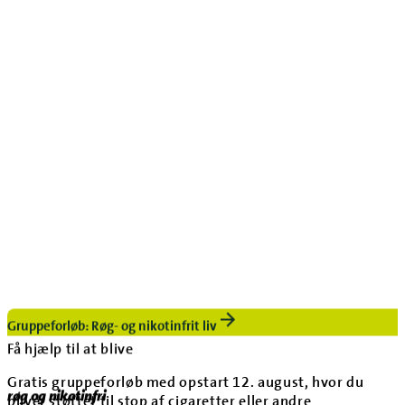
Gruppeforløb: Røg- og nikotinfrit liv
Få hjælp til at blive
Gratis gruppeforløb med opstart 12. august, hvor du
røg og nikotinfri
bliver støttet til stop af cigaretter eller andre