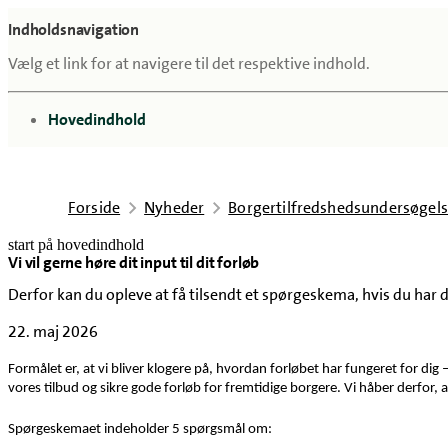
Indholdsnavigation
Vælg et link for at navigere til det respektive indhold.
gå til
Hovedindhold
Forside
Nyheder
Borgertilfredshedsundersøgel
start på hovedindhold
Vi vil gerne høre dit input til dit forløb
senest opdateret 22. maj 2026
Derfor kan du opleve at få tilsendt et spørgeskema, hvis du har 
22. maj 2026
Formålet er, at vi bliver klogere på, hvordan forløbet har fungeret for dig
vores tilbud og sikre gode forløb for fremtidige borgere. Vi håber derfor,
Spørgeskemaet indeholder 5 spørgsmål om: