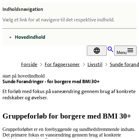
Indholdsnavigation
Vælg et link for at navigere til det respektive indhold.
gå til
Hovedindhold
DA
Menu
Forside
For fagpersoner
Livsstil
Sunde forand
start på hovedindhold
Sunde Forandringer - for borgere med BMI 30+
senest opdateret 15. oktober 2025
Et forløb med fokus på vaneændring gennem brug af konkrete
redskaber og øvelser.
Gruppeforløb for borgere med BMI 30+
Gruppeforløbet er en forebyggende og sundhedsfremmende indsats.
Det primære fokus er vaneændring gennem brug af konkrete