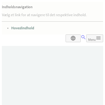
Indholdsnavigation
Vælg et link for at navigere til det respektive indhold.
gå til
Hovedindhold
DA
Menu