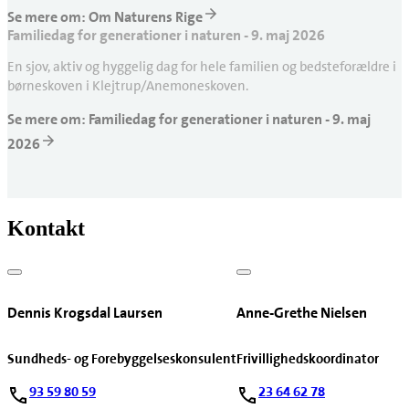
Se mere om: Om Naturens Rige
Familiedag for generationer i naturen - 9. maj 2026
En sjov, aktiv og hyggelig dag for hele familien og bedsteforældre i
børneskoven i Klejtrup/Anemoneskoven.
Se mere om: Familiedag for generationer i naturen - 9. maj
2026
Kontakt
Dennis Krogsdal Laursen
Anne-Grethe Nielsen
Sundheds- og Forebyggelseskonsulent
Frivillighedskoordinator
93 59 80 59
23 64 62 78